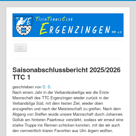
Home
Saisonabschlussbericht 2025/2026
Der TTC
TTC 1
Mannschaften
geschrieben von
D. S.
Nach einem Jahr in der Verbandsoberliga war die Erste
Berichte
Mannschaft des TTC Ergenzingen wieder zurück in der
Verbandsliga Süd, mit dem festen Ziel, wieder oben
Bilder
anzugreifen und nach der Meisterschaft zu greifen. Nach dem
Abgang von Steffen wurde unsere Mannschaft durch Johannes
Links
Gollub am hinteren Paarkreuz verstärkt, sodass wir erneut eine
Sonstiges
starke Truppe ins Rennen schicken konnten, mit der wir auch
den vermeintlich klaren Favoriten aus Ulm ärgern wollten.
Archiv