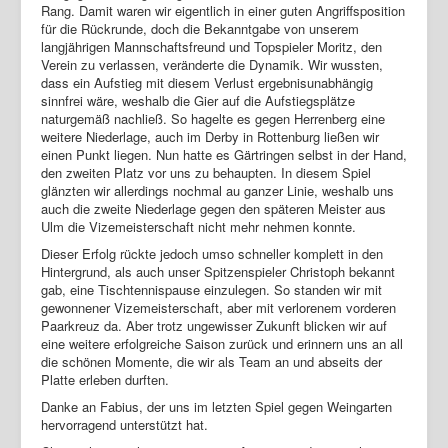
Rang. Damit waren wir eigentlich in einer guten Angriffsposition
für die Rückrunde, doch die Bekanntgabe von unserem
langjährigen Mannschaftsfreund und Topspieler Moritz, den
Verein zu verlassen, veränderte die Dynamik. Wir wussten,
dass ein Aufstieg mit diesem Verlust ergebnisunabhängig
sinnfrei wäre, weshalb die Gier auf die Aufstiegsplätze
naturgemäß nachließ. So hagelte es gegen Herrenberg eine
weitere Niederlage, auch im Derby in Rottenburg ließen wir
einen Punkt liegen. Nun hatte es Gärtringen selbst in der Hand,
den zweiten Platz vor uns zu behaupten. In diesem Spiel
glänzten wir allerdings nochmal au ganzer Linie, weshalb uns
auch die zweite Niederlage gegen den späteren Meister aus
Ulm die Vizemeisterschaft nicht mehr nehmen konnte.
Dieser Erfolg rückte jedoch umso schneller komplett in den
Hintergrund, als auch unser Spitzenspieler Christoph bekannt
gab, eine Tischtennispause einzulegen. So standen wir mit
gewonnener Vizemeisterschaft, aber mit verlorenem vorderen
Paarkreuz da. Aber trotz ungewisser Zukunft blicken wir auf
eine weitere erfolgreiche Saison zurück und erinnern uns an all
die schönen Momente, die wir als Team an und abseits der
Platte erleben durften.
Danke an Fabius, der uns im letzten Spiel gegen Weingarten
hervorragend unterstützt hat.