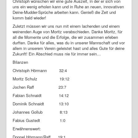
Christoph wünschen wir eine gute Auszeit, in der er sich von
uns ein wenig erholen kann und in Ruhe an neuen, innovativen
Deine-Mudder-Sprüche arbeiten kann. Genieß die Zeit und
komm bald wieder!
Zuletzt müssen wir uns nun mit einem lachenden und einem
weinenden Auge von Moritz verabschieden. Danke Moritz, für
all die Momente und die Erfolge, die wir zusammen erleben
durften. Danke für alles, was du in unserer Mannschaft und vor
allem in unserem Verein geleistet hast und alles Gute für deine
Zukunft! Ein Abschied muss nie für immer sein…
Bilanzen
Christoph Hörmann 32:4
Moritz Schulz 19:12
Jochen Raff 23:7
Fabian Schnaidt 14:12
Dominik Schnaidt 13:10
Johannes Gollub 8:13
Fabius Gustedt 1:0
Erwähnenswert:
Doppel Hörmann/Raff 19:1