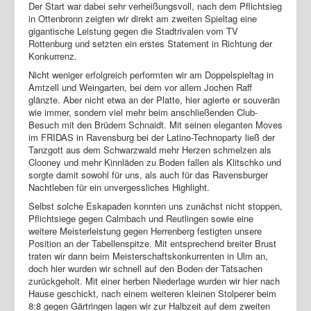
Der Start war dabei sehr verheißungsvoll, nach dem Pflichtsieg
in Ottenbronn zeigten wir direkt am zweiten Spieltag eine
Login
gigantische Leistung gegen die Stadtrivalen vom TV
Rottenburg und setzten ein erstes Statement in Richtung der
Konkurrenz.
Nicht weniger erfolgreich performten wir am Doppelspieltag in
Amtzell und Weingarten, bei dem vor allem Jochen Raff
glänzte. Aber nicht etwa an der Platte, hier agierte er souverän
wie immer, sondern viel mehr beim anschließenden Club-
Besuch mit den Brüdern Schnaidt. Mit seinen eleganten Moves
im FRIDAS in Ravensburg bei der Latino-Technoparty ließ der
Tanzgott aus dem Schwarzwald mehr Herzen schmelzen als
Clooney und mehr Kinnläden zu Boden fallen als Klitschko und
sorgte damit sowohl für uns, als auch für das Ravensburger
Nachtleben für ein unvergessliches Highlight.
Selbst solche Eskapaden konnten uns zunächst nicht stoppen,
Pflichtsiege gegen Calmbach und Reutlingen sowie eine
weitere Meisterleistung gegen Herrenberg festigten unsere
Position an der Tabellenspitze. Mit entsprechend breiter Brust
traten wir dann beim Meisterschaftskonkurrenten in Ulm an,
doch hier wurden wir schnell auf den Boden der Tatsachen
zurückgeholt. Mit einer herben Niederlage wurden wir hier nach
Hause geschickt, nach einem weiteren kleinen Stolperer beim
8:8 gegen Gärtringen lagen wir zur Halbzeit auf dem zweiten