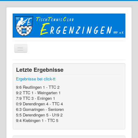
Home
Letzte Ergebnisse
Der TTC
Ergebnisse bei click-tt
Mannschaften
9:6 Reutlingen 1 - TTC 2
9:2 TTC 1 - Weingarten 1
Berichte
7:9 TTC 3 - Eningen 1
0:9 Derendingen 4 - TTC 4
Bilder
6:3 Gomaringen - Senioren
5:5 Derendingen 5 - U19 2
Links
9:4 Kiebingen 1 - TTC 5
Sonstiges
Archiv