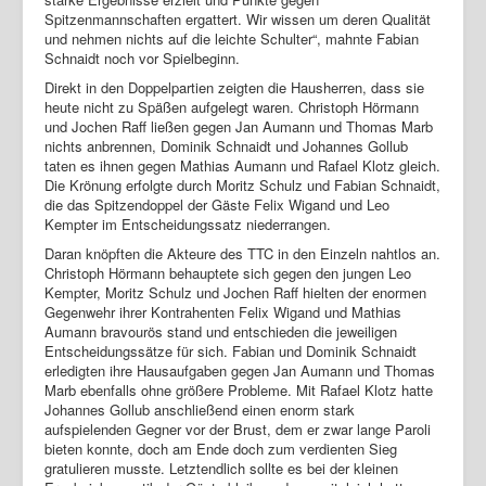
Spitzenmannschaften ergattert. Wir wissen um deren Qualität
Login
und nehmen nichts auf die leichte Schulter“, mahnte Fabian
Schnaidt noch vor Spielbeginn.
Direkt in den Doppelpartien zeigten die Hausherren, dass sie
heute nicht zu Späßen aufgelegt waren. Christoph Hörmann
und Jochen Raff ließen gegen Jan Aumann und Thomas Marb
nichts anbrennen, Dominik Schnaidt und Johannes Gollub
taten es ihnen gegen Mathias Aumann und Rafael Klotz gleich.
Die Krönung erfolgte durch Moritz Schulz und Fabian Schnaidt,
die das Spitzendoppel der Gäste Felix Wigand und Leo
Kempter im Entscheidungssatz niederrangen.
Daran knöpften die Akteure des TTC in den Einzeln nahtlos an.
Christoph Hörmann behauptete sich gegen den jungen Leo
Kempter, Moritz Schulz und Jochen Raff hielten der enormen
Gegenwehr ihrer Kontrahenten Felix Wigand und Mathias
Aumann bravourös stand und entschieden die jeweiligen
Entscheidungssätze für sich. Fabian und Dominik Schnaidt
erledigten ihre Hausaufgaben gegen Jan Aumann und Thomas
Marb ebenfalls ohne größere Probleme. Mit Rafael Klotz hatte
Johannes Gollub anschließend einen enorm stark
aufspielenden Gegner vor der Brust, dem er zwar lange Paroli
bieten konnte, doch am Ende doch zum verdienten Sieg
gratulieren musste. Letztendlich sollte es bei der kleinen