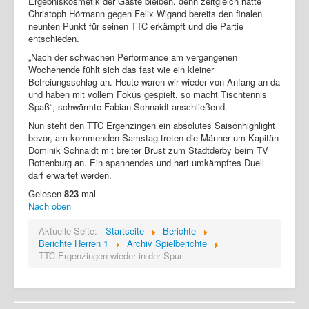
Ergebniskosmetik der Gäste bleiben, denn zeitgleich hatte
Christoph Hörmann gegen Felix Wigand bereits den finalen
neunten Punkt für seinen TTC erkämpft und die Partie
entschieden.
„Nach der schwachen Performance am vergangenen
Wochenende fühlt sich das fast wie ein kleiner
Befreiungsschlag an. Heute waren wir wieder von Anfang an da
und haben mit vollem Fokus gespielt, so macht Tischtennis
Spaß“, schwärmte Fabian Schnaidt anschließend.
Nun steht den TTC Ergenzingen ein absolutes Saisonhighlight
bevor, am kommenden Samstag treten die Männer um Kapitän
Dominik Schnaidt mit breiter Brust zum Stadtderby beim TV
Rottenburg an. Ein spannendes und hart umkämpftes Duell
darf erwartet werden.
Gelesen
823
mal
Nach oben
Aktuelle Seite:
Startseite
Berichte
Berichte Herren 1
Archiv Spielberichte
TTC Ergenzingen wieder in der Spur