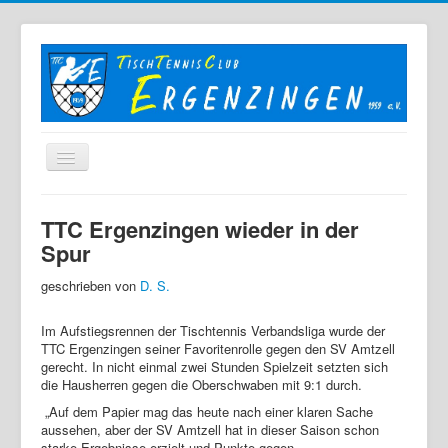
Home
TTC Ergenzingen wieder in der
Der TTC
Spur
Mannschaften
geschrieben von
D. S.
Berichte
Im Aufstiegsrennen der Tischtennis Verbandsliga wurde der
Bilder
TTC Ergenzingen seiner Favoritenrolle gegen den SV Amtzell
gerecht. In nicht einmal zwei Stunden Spielzeit setzten sich
Links
die Hausherren gegen die Oberschwaben mit 9:1 durch.
Sonstiges
„Auf dem Papier mag das heute nach einer klaren Sache
aussehen, aber der SV Amtzell hat in dieser Saison schon
Archiv
starke Ergebnisse erzielt und Punkte gegen