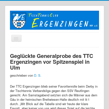
Home
Geglückte Generalprobe des TTC
Der TTC
Ergenzingen vor Spitzenspiel in
Ulm
Mannschaften
Berichte
geschrieben von
D. S.
Bilder
Der TTC Ergenzingen blieb seiner Favoritenrolle beim Derby in
der Tischtennis Verbandsliga gegen den SSV Reutlingen
Links
gerecht. Am Samstagabend setzten sich die Männer aus dem
Gäu in der heimischen Breitwiesen-Halle deutlich mit 9:1
Sonstiges
durch. „Mit Blick auf die Tabelle sind wir heute der klare
Favorit, aber keiner von uns wird dieses Spiel auf die leichte
Archiv