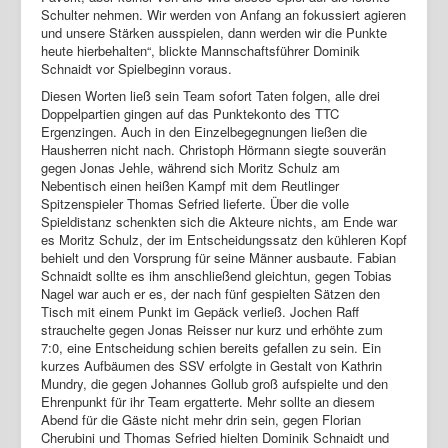
Schulter nehmen. Wir werden von Anfang an fokussiert agieren
Login
und unsere Stärken ausspielen, dann werden wir die Punkte
heute hierbehalten“, blickte Mannschaftsführer Dominik
Schnaidt vor Spielbeginn voraus.
Diesen Worten ließ sein Team sofort Taten folgen, alle drei
Doppelpartien gingen auf das Punktekonto des TTC
Ergenzingen. Auch in den Einzelbegegnungen ließen die
Hausherren nicht nach. Christoph Hörmann siegte souverän
gegen Jonas Jehle, während sich Moritz Schulz am
Nebentisch einen heißen Kampf mit dem Reutlinger
Spitzenspieler Thomas Sefried lieferte. Über die volle
Spieldistanz schenkten sich die Akteure nichts, am Ende war
es Moritz Schulz, der im Entscheidungssatz den kühleren Kopf
behielt und den Vorsprung für seine Männer ausbaute. Fabian
Schnaidt sollte es ihm anschließend gleichtun, gegen Tobias
Nagel war auch er es, der nach fünf gespielten Sätzen den
Tisch mit einem Punkt im Gepäck verließ. Jochen Raff
strauchelte gegen Jonas Reisser nur kurz und erhöhte zum
7:0, eine Entscheidung schien bereits gefallen zu sein. Ein
kurzes Aufbäumen des SSV erfolgte in Gestalt von Kathrin
Mundry, die gegen Johannes Gollub groß aufspielte und den
Ehrenpunkt für ihr Team ergatterte. Mehr sollte an diesem
Abend für die Gäste nicht mehr drin sein, gegen Florian
Cherubini und Thomas Sefried hielten Dominik Schnaidt und