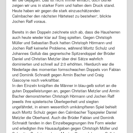
zeigen wir uns in starker Form und halten dem Druck stand.
Login
Heute haben wir gegen die stark einzuschätzenden
Calmbacher den nächsten Härtetest zu bestehen“, blickte
Jochen Raff voraus.
Bereits in den Doppeln zeichnete sich ab, dass die Hausherren
auch heute wieder klar auf Sieg spielten. Gegen Christoph
Müller und Sebastian Buck hatten Christoph Hörmann und
Jochen Raff keinerlei Probleme, während Moritz Schulz und
Johannes Gollub das gegnerische Spitzendoppel der Brüder
Daniel und Christian Metzler über drei Sätze wahrlich
dominierten und schnell auf 2:0 erhöhten. Hierdurch war die
Niederlage des momentan formschwachen Doppels von Fabian
und Dominik Schnaidt gegen Armin Bacher und Craig
Gascoyne noch verkraftbar.
In den Einzeln knüpften die Männer in blau-gelb sofort an die
guten Doppelleistungen an, gegen Christian Metzler und Armin
Bacher demonstrierten Christoph Hörmann und Jochen Raff
jeweils ihre spielerische Überlegenheit und siegten
ungefährdet, in einem wesentlich umkämpfteren Spiel behielt
auch Moritz Schulz gegen den Calmbacher Topspieler Daniel
Metzler die Oberhand. Auch die Brüder Fabian und Dominik
Schnaidt fanden in den Einzelbegegnungen ihre Form wieder
und erledigten ihre Hausaufgaben gegen Christoph Müller und