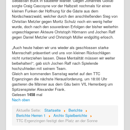
Sebastian Buck in sauberer Manier. Gegen Johannes Gollub
sorgte Craig Cascoyne vor der Halbzeit nochmals für einen
kleinen Funken der Hoffnung für die Gäste aus dem
Nordschwarzwald, welcher durch den anschließenden Sieg von
Christian Metzler gegen Moritz Schulz noch ein wenig heller
wurde, doch nach den souveränen Erfolgen der bisher weiterhin
ungeschlagenen Akteure Christoph Hörmann und Jochen Raff
gegen Daniel Metzler und Christoph Müller endgültig erlosch.
„Auch heute haben wir uns wieder als geschlossen starke
Mannschaft präsentiert und uns von kleinen Rückschlägen
nicht runterziehen lassen. Diese Mentalität müssen wir weiter
beibehalten!“, gab sich Jochen Raff nach Spielende
hochzufrieden mit seinem Team.
Gleich am kommenden Samstag wartet auf den TTC
Ergenzingen die nächste Herausforderung, um 18:00 Uhr
gastieren die Männer aus dem Gäu beim VfL Herrenberg um
Spitzenspieler Alexander Frank.
Gelesen
1458
mal
Nach oben
Aktuelle Seite:
Startseite
Berichte
Berichte Herren 1
Archiv Spielberichte
TTC Ergenzingen festigt den Platz an der Sonne