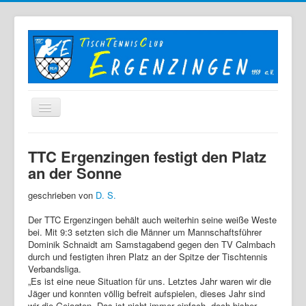
Home
TTC Ergenzingen festigt den Platz
Der TTC
an der Sonne
Mannschaften
geschrieben von
D. S.
Berichte
Der TTC Ergenzingen behält auch weiterhin seine weiße Weste
bei. Mit 9:3 setzten sich die Männer um Mannschaftsführer
Bilder
Dominik Schnaidt am Samstagabend gegen den TV Calmbach
durch und festigten ihren Platz an der Spitze der Tischtennis
Links
Verbandsliga.
Sonstiges
„Es ist eine neue Situation für uns. Letztes Jahr waren wir die
Jäger und konnten völlig befreit aufspielen, dieses Jahr sind
Archiv
wir die Gejagten. Das ist nicht immer einfach, doch bisher