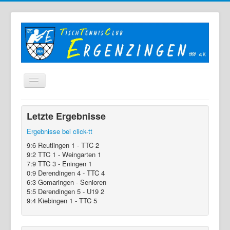
Home
Letzte Ergebnisse
Der TTC
Ergebnisse bei click-tt
Mannschaften
9:6 Reutlingen 1 - TTC 2
9:2 TTC 1 - Weingarten 1
Berichte
7:9 TTC 3 - Eningen 1
0:9 Derendingen 4 - TTC 4
Bilder
6:3 Gomaringen - Senioren
5:5 Derendingen 5 - U19 2
Links
9:4 Kiebingen 1 - TTC 5
Sonstiges
Archiv