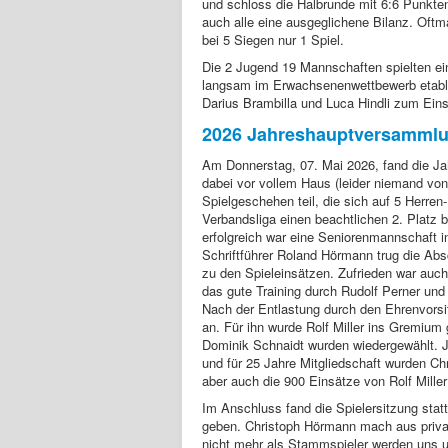
und schloss die Halbrunde mit 6:6 Punkten
auch alle eine ausgeglichene Bilanz. Oft
bei 5 Siegen nur 1 Spiel.
Die 2 Jugend 19 Mannschaften spielten ein
langsam im Erwachsenenwettbewerb etabli
Darius Brambilla und Luca Hindli zum Eins
2026 Jahreshauptversamml
Am Donnerstag, 07. Mai 2026, fand die Ja
dabei vor vollem Haus (leider niemand vo
Spielgeschehen teil, die sich auf 5 Herren
Verbandsliga einen beachtlichen 2. Platz 
erfolgreich war eine Seniorenmannschaft 
Schriftführer Roland Hörmann trug die Absc
zu den Spieleinsätzen. Zufrieden war auch 
das gute Training durch Rudolf Perner un
Nach der Entlastung durch den Ehrenvorsi
an. Für ihn wurde Rolf Miller ins Gremium
Dominik Schnaidt wurden wiedergewählt. Je
und für 25 Jahre Mitgliedschaft wurden C
aber auch die 900 Einsätze von Rolf Mille
Im Anschluss fand die Spielersitzung stat
geben. Christoph Hörmann mach aus priva
nicht mehr als Stammspieler werden uns 