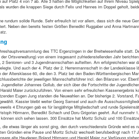
 auf Platz 4 von 7 ab. Alle 3 hatten die Möglichkeiten auf ihrem Niveau Spie
mals wurden die knappen Siege durch Felix und Hannes im Doppel geholt, be
e rundum solide Runde. Sehr erfreulich ist vor allem, dass sich die neue Gen
ert. Neben den bereits festen Größen Benedikt Ruggaber und Anna Hartmann
atz.
ung
hreshauptversammlung des TTC Ergenzingen in der Breitwiesenhalle statt. Der
n der Ortsverwaltung) von einem insgesamt zufriedenstellenden Jahr bericht
-, 2 Senioren- und 3 Jugendmannschaften aufteilten. Am erfolgreichsten war d
belegte. Und auch der 4. Platz der 2. Herrenmannschaft in der Landesklasse lä
in der Altersklasse 60, die den 3. Platz bei den Baden-Württembergischen Ma
hlussberichte der jeweiligen Mannschaftsführer incl. den Bilanzen vor. Ebenfa
Jugendleiter Johannes Gollub, der sich über die Fortschritte der Jugendlichen
d Harald Maier zurückzuführen. Von einem sehr erfreulichen Kassenergebnis 
tzenden Eugen Jung standen die Neuwahlen an. Der bisherige 2. Vorstand, Fab
 gewählt. Kassier bleibt weiter Georg Samsel und auch die Ausschussmitglied
weils 4 Ehrungen gab es für langjährige Mitgliedschaft und runde Spieleinsätz
hristoph Hörmann, Benedikt Schach und Doru Grigorian geehrt. Auf nunmehr 
r können sich sehen lassen. 300 Einsätze hat Moritz Schulz und 100 Einsätze
t, die etwas länger als sonst ging, den durch verschiedenste Gründe wird es
ten Gründen eine Pause und Moritz Schulz wechselt berufsbedingt nach 17 
unsere alte Haudegen Roland Hörmann und Harald Maier zur Verfügung stehen