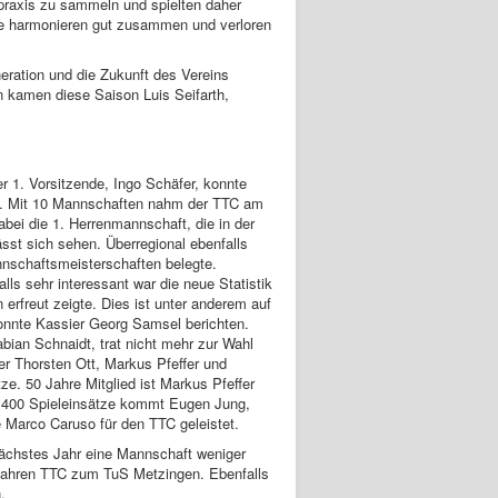
lpraxis zu sammeln und spielten daher
ide harmonieren gut zusammen und verloren
eration und die Zukunft des Vereins
 kamen diese Saison Luis Seifarth,
 1. Vorsitzende, Ingo Schäfer, konnte
en. Mit 10 Mannschaften nahm der TTC am
abei die 1. Herrenmannschaft, die in der
sst sich sehen. Überregional ebenfalls
nnschaftsmeisterschaften belegte.
lls sehr interessant war die neue Statistik
 erfreut zeigte. Dies ist unter anderem auf
konnte Kassier Georg Samsel berichten.
ian Schnaidt, trat nicht mehr zur Wahl
er Thorsten Ott, Markus Pfeffer und
e. 50 Jahre Mitglied ist Markus Pfeffer
1.400 Spieleinsätze kommt Eugen Jung,
 Marco Caruso für den TTC geleistet.
 nächstes Jahr eine Mannschaft weniger
Jahren TTC zum TuS Metzingen. Ebenfalls
.