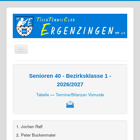
Home
Der TTC
Senioren 40 - Bezirksklasse 1 -
2026/2027
Mannschaften
Tabelle
—
Termine/Bilanzen Vorrunde
Berichte
Bilder
Links
1. Jochen Raff
Sonstiges
2. Peter Buckenmaier
Archiv