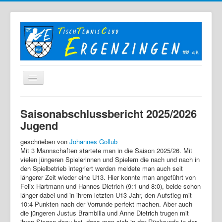
Home
Saisonabschlussbericht 2025/2026
Der TTC
Jugend
Mannschaften
geschrieben von
Johannes Gollub
Mit 3 Mannschaften startete man in die Saison 2025/26. Mit
Berichte
vielen jüngeren Spielerinnen und Spielern die nach und nach in
den Spielbetrieb integriert werden meldete man auch seit
Bilder
längerer Zeit wieder eine U13. Hier konnte man angeführt von
Felix Hartmann und Hannes Dietrich (9:1 und 8:0), beide schon
Links
länger dabei und in ihrem letzten U13 Jahr, den Aufstieg mit
Sonstiges
10:4 Punkten nach der Vorrunde perfekt machen. Aber auch
die jüngeren Justus Brambilla und Anne Dietrich trugen mit
Archiv
ihren Siegen dazu bei, dass man sich in der Rückrunde in der