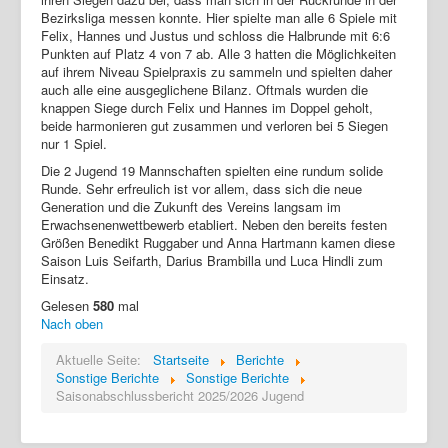
Bezirksliga messen konnte. Hier spielte man alle 6 Spiele mit
Login
Felix, Hannes und Justus und schloss die Halbrunde mit 6:6
Punkten auf Platz 4 von 7 ab. Alle 3 hatten die Möglichkeiten
auf ihrem Niveau Spielpraxis zu sammeln und spielten daher
auch alle eine ausgeglichene Bilanz. Oftmals wurden die
knappen Siege durch Felix und Hannes im Doppel geholt,
beide harmonieren gut zusammen und verloren bei 5 Siegen
nur 1 Spiel.
Die 2 Jugend 19 Mannschaften spielten eine rundum solide
Runde. Sehr erfreulich ist vor allem, dass sich die neue
Generation und die Zukunft des Vereins langsam im
Erwachsenenwettbewerb etabliert. Neben den bereits festen
Größen Benedikt Ruggaber und Anna Hartmann kamen diese
Saison Luis Seifarth, Darius Brambilla und Luca Hindli zum
Einsatz.
Gelesen
580
mal
Nach oben
Aktuelle Seite:
Startseite
Berichte
Sonstige Berichte
Sonstige Berichte
Saisonabschlussbericht 2025/2026 Jugend